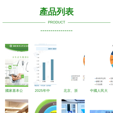
產品列表
PRODUCT
----------------
國家基本公
2025年中
北京、浙
中國人民大
共衛生服務
國數字創意
江、廣東
學國家文化
項目與數字
產業深度剖
數字文化創
和科技融合