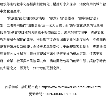
建筑等進行數字化存檔與創意轉化，構建可永久保存、活化利用的城市數
字文化遺產庫。
“育成匯”第七期的探討表明，“創意引領”是靈魂，“數字驅動”是引
擎，二者共同指向“城市更新”這一宏大目標，而“數字文化創意內容應用
服務”則是實現目標的具體抓手與價值出口。未來的城市競爭，將是文化
與科技融合深度的競爭。推動數字文創與城市更新的深度融合，不僅能夠
培育經濟增長新動能，創造更多就業崗位，更能塑造獨具魅力、充滿溫情
與智慧的人文城市，最終實現城市讓生活更美好的根本宗旨。這需要政
府、企業、社區與市民協同共創，構建開放包容的創新生態，讓數字時代
的創意之光，照亮每一條街巷的更新之路。
如若轉載，請注明出處：http://www.rainflower.cn/product/59.html
更新時間：2026-08-06 18:39:56