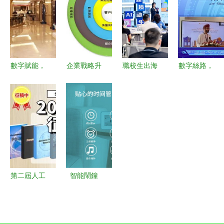
文化創意內
析 產業鏈
意浪潮中的
示范基地
容應用服務
重構、競爭
融合示范三
數字文化創
的融合探索
格局演變與
極
意內容應用
未來趨勢前
服務的七大
瞻
特征與趨勢
數字賦能，
企業戰略升
職校生出海
數字絲路，
文化先行
級新引擎
方案征服名
青年引領
昊瀚文化傳
數字化企業
企，上海商
——中阿數
媒攜手中國
展廳與文化
業會計學校
字文化產業
交通報社、
創意內容的
AI實戰育出
青年領袖論
美團打車共
融合之道
國際化數字
壇助力文化
話出租汽車
尖兵
交流與創新
行業數字化
第二屆人工
智能鬧鐘
升級新篇章
智能賦能數
數字創意賦
字創意設計
能兒童時間
國際學術會
管理新體驗