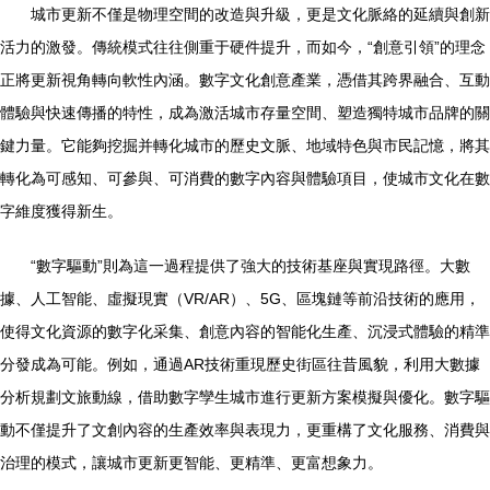
城市更新不僅是物理空間的改造與升級，更是文化脈絡的延續與創新
活力的激發。傳統模式往往側重于硬件提升，而如今，“創意引領”的理念
正將更新視角轉向軟性內涵。數字文化創意產業，憑借其跨界融合、互動
體驗與快速傳播的特性，成為激活城市存量空間、塑造獨特城市品牌的關
鍵力量。它能夠挖掘并轉化城市的歷史文脈、地域特色與市民記憶，將其
轉化為可感知、可參與、可消費的數字內容與體驗項目，使城市文化在數
字維度獲得新生。
“數字驅動”則為這一過程提供了強大的技術基座與實現路徑。大數
據、人工智能、虛擬現實（VR/AR）、5G、區塊鏈等前沿技術的應用，
使得文化資源的數字化采集、創意內容的智能化生產、沉浸式體驗的精準
分發成為可能。例如，通過AR技術重現歷史街區往昔風貌，利用大數據
分析規劃文旅動線，借助數字孿生城市進行更新方案模擬與優化。數字驅
動不僅提升了文創內容的生產效率與表現力，更重構了文化服務、消費與
治理的模式，讓城市更新更智能、更精準、更富想象力。